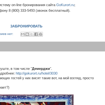
истему on-line бронирования сайта
GoKurort.ru
;
ону 8 (800) 333-5493 (звонок бесплатный).
ЗАБРОНИРОВАТЬ
иев нет:
уште, в том числе "
Демерджи
".
подробнее:
http://gokurort.ru/hotel/3030
ающих гостей у них висят такие вот, на мой взгляд, просто
нает?)