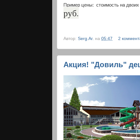
Пример цены: стоимость на двоих ч
руб.
Автор:
Serg.Ar.
на
05:47
2 коммент
Акция! "Довиль" де