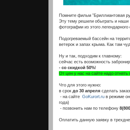
Помните фильм "Бриллиантовая рук
Эту тему решили обыграть и наши 
фотографии из этого легендарного
Подогреваемый бассейн на террито
ветерок и запах крыма. Как там чу
Ну и так, подходим к главному:
сейчас есть возможность забронир
- со скидкой 50%
!
От цен у нас на сайте надо отнять
Что для этого нужно:
в срок
до 30 апреля
сделать заказ
- на сайте
GoKurort.ru
в режиме он
года)
- позвонить нам по телефону
8(80
Оплатить данную заявку в трехдне