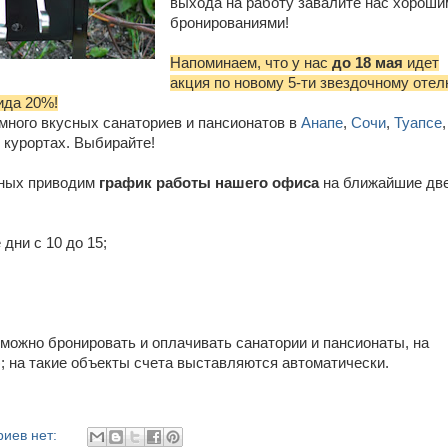
выхода на работу завалите нас хороши
бронированиями!
Напоминаем, что у нас
до 18 мая
идет
акция по новому 5-ти звездочному отел
ида 20%!
 много вкусных санаториев и пансионатов в
Анапе
,
Сочи
,
Туапсе
,
 курортах. Выбирайте!
дных приводим
график работы нашего офиса
на ближайшие дв
 дни с 10 до 15;
 можно бронировать и оплачивать санатории и пансионаты, на
); на такие объекты счета выставляются автоматически.
иев нет: