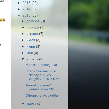
ми
►
2015
(20)
►
2014
(9)
▼
2013
(33)
ю в
►
декабря
(3)
►
октября
(3)
►
августа
(7)
►
июля
(3)
е
►
июня
(3)
►
мая
(3)
▼
апреля
(4)
Майские праздники
Отель "Атлантик" в
Феодосии, со
скидкой 50% в мае
Акция! "Довиль"
дешевле на 20%
Оформление лобби
►
марта
(5)