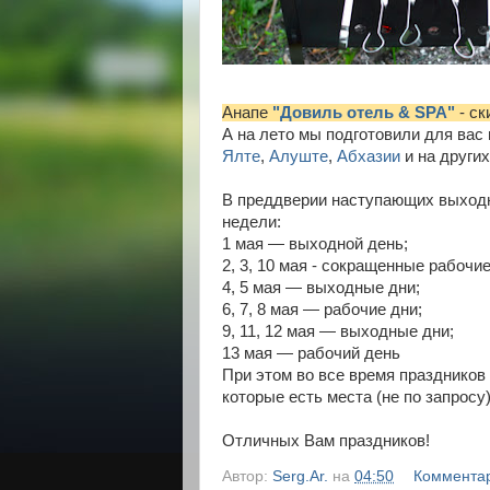
Анапе
"Довиль отель & SPA"
- ск
А на лето мы подготовили для вас
Ялте
,
Алуште
,
Абхазии
и на других
В преддверии наступающих выхо
недели:
1 мая — выходной день;
2, 3, 10 мая - сокращенные рабочие
4, 5 мая — выходные дни;
6, 7, 8 мая — рабочие дни;
9, 11, 12 мая — выходные дни;
13 мая — рабочий день
При этом во все время праздников
которые есть места (не по запросу
Отличных Вам праздников!
Автор:
Serg.Ar.
на
04:50
Комментар