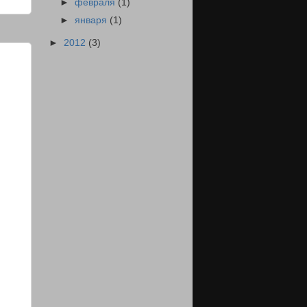
►
февраля
(1)
►
января
(1)
►
2012
(3)