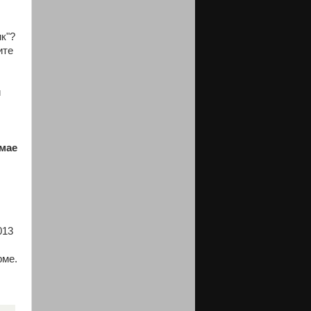
к"?
ите
й
 мае
013
рме.