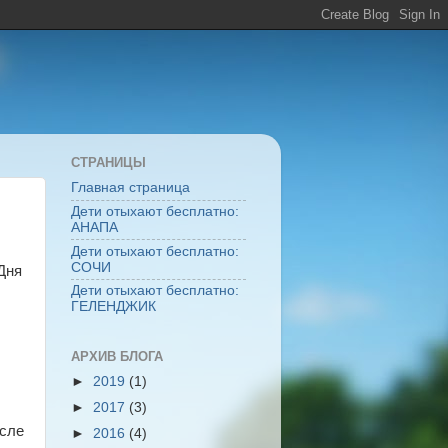
СТРАНИЦЫ
Главная страница
Дети отыхают бесплатно:
АНАПА
Дети отыхают бесплатно:
СОЧИ
Дня
Дети отыхают бесплатно:
ГЕЛЕНДЖИК
АРХИВ БЛОГА
►
2019
(1)
►
2017
(3)
осле
►
2016
(4)