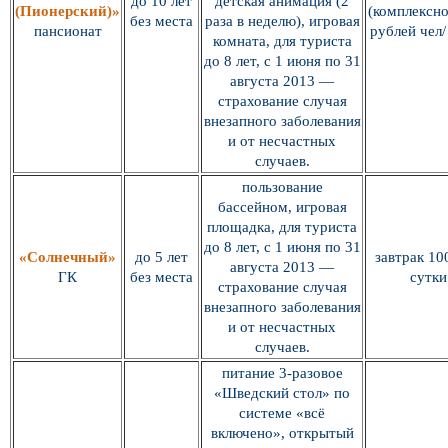
до 10 лет
детская анимация (2
(Пионерский)»
(комплексно
без места
раза в неделю), игровая
пансионат
рублей чел/
комната, для туриста
до 8 лет, с 1 июня по 31
августа 2013 —
страхование случая
внезапного заболевания
и от несчастных
случаев.
пользование
бассейном, игровая
площадка, для туриста
до 8 лет, с 1 июня по 31
«Солнечный»
до 5 лет
завтрак 10
августа 2013 —
ГК
без места
сутки
страхование случая
внезапного заболевания
и от несчастных
случаев.
питание 3-разовое
«Шведский стол» по
системе «всё
включено», открытый