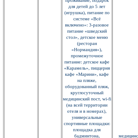
проживание, подарок
для детей до 5 лет
(игрушка), питание по
системе «Всё
включено»: 3-разовое
питание «шведский
стол», детское меню
(ресторан
«Нормандия»),
промежуточное
питание: детское кафе
«Карамель», пиццерия
кафе «Марини», кафе
на пляже,
оборудованный пляж,
круглосуточный
медицинский пост, wi-fi
(на всей территории
отеля и в номерах),
универсальные
спортивные площадки:
площадка для
бадминтона,
медицин