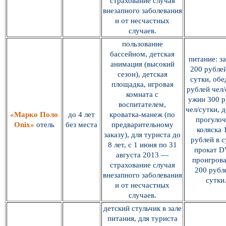
страхование случая
внезапного заболевания
и от несчастных
случаев.
пользование
бассейном, детская
питание: з
анимация (высокий
200 рублей
сезон), детская
сутки, обе
площадка, игровая
рублей чел/
комната с
ужин 300 р
воспитателем,
чел/сутки, 
«Марко Поло
до 4 лет
кроватка-манеж (по
прогулоч
Onix»
отель
без места
предварительному
коляска 
заказу), для туриста до
рублей в с
8 лет, с 1 июня по 31
прокат 
августа 2013 —
проигрова
страхование случая
200 рубл
внезапного заболевания
сутки
и от несчастных
случаев.
детский стульчик в зале
питания, для туриста