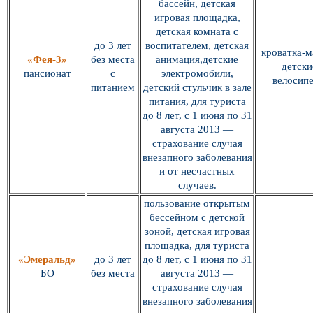
бассейн, детская
игровая площадка,
детская комната с
до 3 лет
воспитателем, детская
кроватка-м
«Фея-3»
без места
анимация,детские
детски
пансионат
с
электромобили,
велосип
питанием
детский стульчик в зале
питания, для туриста
до 8 лет, с 1 июня по 31
августа 2013 —
страхование случая
внезапного заболевания
и от несчастных
случаев.
пользование открытым
бессейном с детской
зоной, детская игровая
площадка, для туриста
«Эмеральд»
до 3 лет
до 8 лет, с 1 июня по 31
БО
без места
августа 2013 —
страхование случая
внезапного заболевания