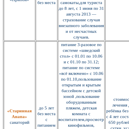
без места
самокаты,для туриста
до 8 лет, с 1 июня по 31
августа 2013 —
страхование случая
внезапного заболевания
и от несчастных
случаев.
питание 3-разовое по
системе «шведский
стол» с 01.01 по 10.06
и с 01.10 по 31.12;
питание по системе
«всё включено» с 10.06
по 01.10,пользование
открытым и крытым
бассейном с детской
зоной ,пользование
стоимос
оборудованным
лечения 
до 5 лет
пляжем, детская
«Старинная
ребёнка без
без места
комната с
Анапа»
с 4 лет сос
с
воспитателем,просмотр
санаторий
650 рублей
питанием
кинофильмов,
сутки, ус