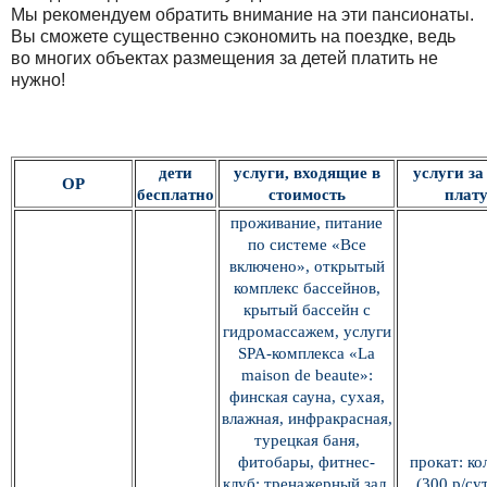
Мы рекомендуем обратить внимание на эти пансионаты.
Вы сможете существенно сэкономить на поездке, ведь
во многих объектах размещения за детей платить не
нужно!
дети
услуги, входящие в
услуги за
ОР
бесплатно
стоимость
плат
проживание, питание
по системе «Все
включено», открытый
комплекс бассейнов,
крытый бассейн с
гидромассажем, услуги
SPA-комплекса «La
maison de beaute»:
финская сауна, сухая,
влажная, инфракрасная,
турецкая баня,
фитобары, фитнес-
прокат: ко
клуб: тренажерный зал,
(300 р/сут