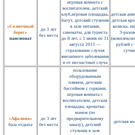
игровая комната с
воспитателем, детский
клуб,игровая площадка,
детская ани
батут, детский стульчик
детская кро
«Солнечный
в зале питания,
коляска, п
до 3 лет
берег»
самокаты, для туриста
3-разов
без места
пансионат
до 8 лет, с 1 июня по 31
(комплексно
августа 2013 —
рублей с 
страхование случая
сутки
внезапного заболевания
и от несчастных случа
пользование
оборудованным
пляжем, детским
бассейном с горками,
игровая комната с
воспитателем, детская
площадка, кроватка-
манеж (по
«Афалина»
до 3 лет
предварительному
детская ко
база отдыха
без места
заказу), детский
стульчик в зале