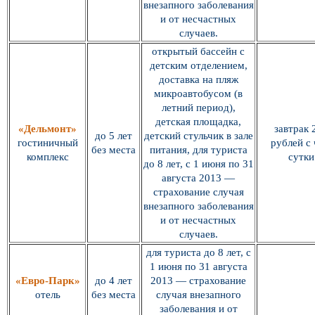
внезапного заболевания
и от несчастных
случаев.
открытый бассейн с
детским отделением,
доставка на пляж
микроавтобусом (в
летний период),
детская площадка,
«Дельмонт»
завтрак 
до 5 лет
детский стульчик в зале
гостиничный
рублей с 
без места
питания, для туриста
комплекс
сутки
до 8 лет, с 1 июня по 31
августа 2013 —
страхование случая
внезапного заболевания
и от несчастных
случаев.
для туриста до 8 лет, с
1 июня по 31 августа
«Евро-Парк»
до 4 лет
2013 — страхование
отель
без места
случая внезапного
заболевания и от