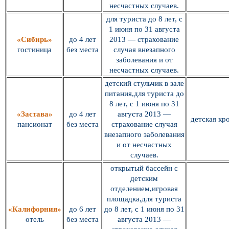
несчастных случаев.
для туриста до 8 лет, с
1 июня по 31 августа
«Сибирь»
до 4 лет
2013 — страхование
гостиница
без места
случая внезапного
заболевания и от
несчастных случаев.
детский стульчик в зале
питания,для туриста до
8 лет, с 1 июня по 31
«Застава»
до 4 лет
августа 2013 —
детская кр
пансионат
без места
страхование случая
внезапного заболевания
и от несчастных
случаев.
открытый бассейн с
детским
отделением,игровая
площадка,для туриста
«Калифорния»
до 6 лет
до 8 лет, с 1 июня по 31
отель
без места
августа 2013 —