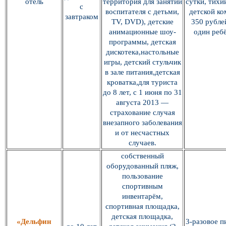
отель
территория для занятий
сутки, тихи
с
воспитателя с детьми,
детской ко
завтраком
TV, DVD), детские
350 рубле
анимационные шоу-
один реб
программы, детская
дискотека,настольные
игры, детский стульчик
в зале питания,детская
кроватка,для туриста
до 8 лет, с 1 июня по 31
августа 2013 —
страхование случая
внезапного заболевания
и от несчастных
случаев.
собственный
оборудованный пляж,
пользование
спортивным
инвентарём,
спортивная площадка,
детская площадка,
«Дельфин
3-разовое п