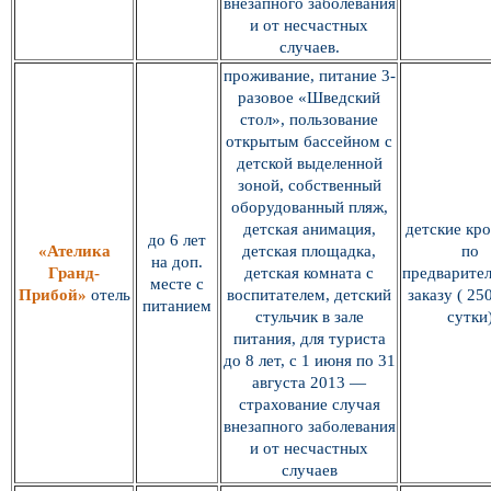
внезапного заболевания
и от несчастных
случаев.
проживание, питание 3-
разовое «Шведский
стол», пользование
открытым бассейном с
детской выделенной
зоной, собственный
оборудованный пляж,
детская анимация,
детские кро
до 6 лет
«Ателика
детская площадка,
по
на доп.
Гранд-
детская комната с
предварите
месте с
Прибой»
отель
воспитателем, детский
заказу ( 250
питанием
стульчик в зале
сутки
питания, для туриста
до 8 лет, с 1 июня по 31
августа 2013 —
страхование случая
внезапного заболевания
и от несчастных
случаев