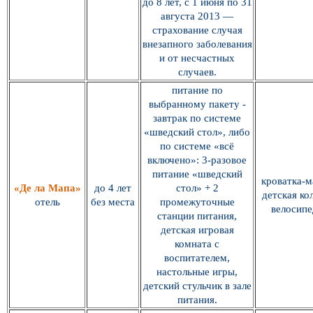
до 8 лет, с 1 июня по 31
августа 2013 —
страхование случая
внезапного заболевания
и от несчастных
случаев.
питание по
выбранному пакету -
завтрак по системе
«шведский стол», либо
по системе «всё
включено»: 3-разовое
питание «шведский
кроватка-м
«Де ла Мапа»
до 4 лет
стол» + 2
детская ко
отель
без места
промежуточные
велосипе
станции питания,
детская игровая
комната с
воспитателем,
настольные игры,
детский стульчик в зале
питания.