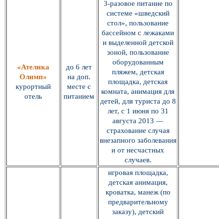
3-разовое питание по
системе «шведский
стол», пользование
бассейном с лежаками
и выделенной детской
зоной, пользование
оборудованным
«Ателика
до 6 лет
пляжем, детская
Олимп»
на доп.
площадка, детская
курортный
месте с
комната, анимация для
отель
питанием
детей, для туриста до 8
лет, с 1 июня по 31
августа 2013 —
страхование случая
внезапного заболевания
и от несчастных
случаев.
игровая площадка,
детская анимация,
кроватка, манеж (по
предварительному
заказу), детский