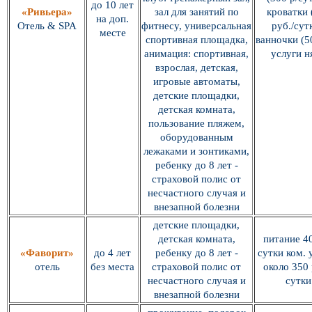
до 10 лет
«Ривьера»
зал для занятий по
кроватки 
на доп.
Отель & SPA
фитнесу, универсальная
руб./сутк
месте
спортивная площадка,
ванночки (5
анимация: спортивная,
услуги н
взрослая, детская,
игровые автоматы,
детские площадки,
детская комната,
пользование пляжем,
оборудованным
лежаками и зонтиками,
ребенку до 8 лет -
страховой полис от
несчастного случая и
внезапной болезни
детские площадки,
детская комната,
питание 40
«Фаворит»
до 4 лет
ребенку до 8 лет -
сутки ком. 
отель
без места
страховой полис от
около 350 
несчастного случая и
сутки
внезапной болезни