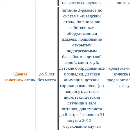
несчастных случаев.
коляск
питание 3-разовое по
системе «шведский
стол», пользование
собственным
оборудованным
пляжем, пользование
открытым
подогреваемым
бассейном с детской
зоной, мини-клуб,
детские оборудованные
кроватка-м
«Дюны
до 5 лет
площадки, детская
коляска 
золотые»
отель
без места
анимация, детские
предварите
горшки и ванночки (по
заказу
запросу), детская
дискотека, детский
стульчик в зале
питания, для туриста
до 8 лет, с 1 июня по 31
августа 2013 —
страхование случая