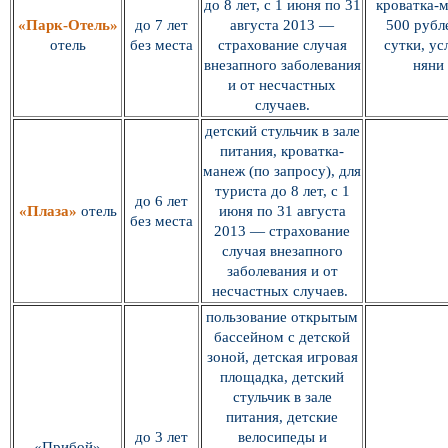
до 8 лет, с 1 июня по 31
кроватка-
«Парк-Отель»
до 7 лет
августа 2013 —
500 рубл
отель
без места
страхование случая
сутки, ус
внезапного заболевания
няни
и от несчастных
случаев.
детский стульчик в зале
питания, кроватка-
манеж (по запросу), для
туриста до 8 лет, с 1
до 6 лет
«Плаза»
отель
июня по 31 августа
без места
2013 — страхование
случая внезапного
заболевания и от
несчастных случаев.
пользование открытым
бассейном с детской
зоной, детская игровая
площадка, детский
стульчик в зале
питания, детские
до 3 лет
велосипеды и
«Прибой»