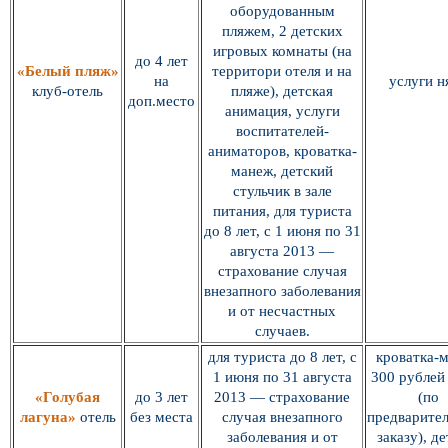
оборудованным
пляжем, 2 детских
игровых комнаты (на
до 4 лет
«Белый пляж»
территори отеля и на
на
услуги н
клуб-отель
пляже), детская
доп.место
анимация, услуги
воспитателей-
аниматоров, кроватка-
манеж, детский
стульчик в зале
питания, для туриста
до 8 лет, с 1 июня по 31
августа 2013 —
страхование случая
внезапного заболевания
и от несчастных
случаев.
для туриста до 8 лет, с
кроватка-
1 июня по 31 августа
300 рублей
«Голубая
до 3 лет
2013 — страхование
(по
лагуна»
отель
без места
случая внезапного
предварите
заболевания и от
заказу), де