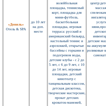
волейбольная
центр:дет
площадка, теннисный
массаж
корт, площадка для
спелеокам
мини-футбола,
ингалято
до 10 лет
баскетбольная
услуг
«Довиль»
на доп.
площадка, игровая
няни,про
Отель & SPA
месте
терраса: русский и
детско
американский бильярд,
инвента
настольный теннис и
детские ма
аэрохоккей, открытые
на аккумуля
бассейны с горками и
роликовые к
подогревом воды,
самокат
детские клубы - с 2 до
5 лет, с 6 до 9 лет, с 10
до 14 лет, игровые
площадки, детский
кинотеатр с
танцевальным классом,
детская дискотека,
творческие мастерские,
прокат детских
кроваток-манежей,