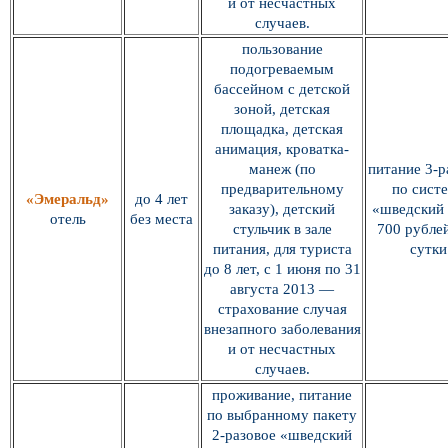
и от несчастных
случаев.
пользование
подогреваемым
бассейном с детской
зоной, детская
площадка, детская
анимация, кроватка-
манеж (по
питание 3-р
предварительному
по сист
«Эмеральд»
до 4 лет
заказу), детский
«шведский 
отель
без места
стульчик в зале
700 рублей
питания, для туриста
сутки
до 8 лет, с 1 июня по 31
августа 2013 —
страхование случая
внезапного заболевания
и от несчастных
случаев.
проживание, питание
по выбранному пакету
2-разовое «шведский