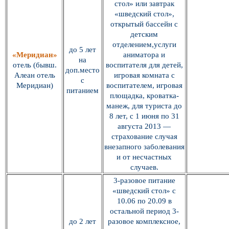
стол» или завтрак
«шведский стол»,
открытый бассейн с
детским
отделением,услуги
до 5 лет
«Меридиан»
аниматора и
на
отель (бывш.
воспитателя для детей,
доп.место
Алеан отель
игровая комната с
с
Меридиан)
воспитателем, игровая
питанием
площадка, кроватка-
манеж, для туриста до
8 лет, с 1 июня по 31
августа 2013 —
страхование случая
внезапного заболевания
и от несчастных
случаев.
3-разовое питание
«шведский стол» с
10.06 по 20.09 в
остальной период 3-
до 2 лет
разовое комплексное,