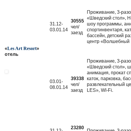
Проживание, 3-разо
«Шведский стол», Н
30555
31.12-
шоу программы, ани
чел/
03.01.14
спортинвентаря, кат
заезд
бассейн, детский р
центр «Волшебный L
«
Les Art Resort
»
отель
Проживание, 3-разо
«Шведский стол», 
анимация, прокат с
39338
каток, парковка, бас
03.01-
чел/
развлекательный ц
08.01.14
заезд
LES», WI-Fi.
23280
31.12-
Проживание, 3-разо