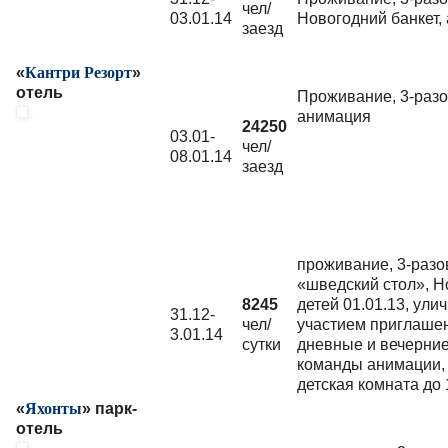
чел/
03.01.14
Новогодний банкет,
заезд
«
Кантри Резорт
»
отель
Проживание, 3-разо
анимация
24250
03.01-
чел/
08.01.14
заезд
проживание, 3-разо
«шведский стол», Н
8245
детей 01.01.13, ули
31.12-
чел/
участием приглашен
3.01.14
сутки
дневные и вечерни
команды анимации, 
детская комната до 
«
Яхонты
» парк-
отель