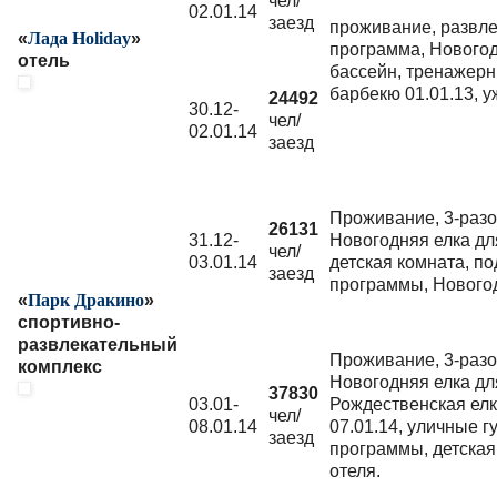
чел/
02.01.14
заезд
проживание, развл
«
Лада Holiday
»
программа, Новогод
отель
бассейн, тренажерны
барбекю 01.01.13, у
24492
30.12-
чел/
02.01.14
заезд
Проживание, 3-разо
26131
31.12-
Новогодняя елка для
чел/
03.01.14
детская комната, по
заезд
программы, Нового
«
Парк Дракино
»
спортивно-
развлекательный
Проживание, 3-разо
комплекс
Новогодняя елка для
37830
03.01-
Рождественская елк
чел/
08.01.14
07.01.14, уличные г
заезд
программы, детская
отеля.