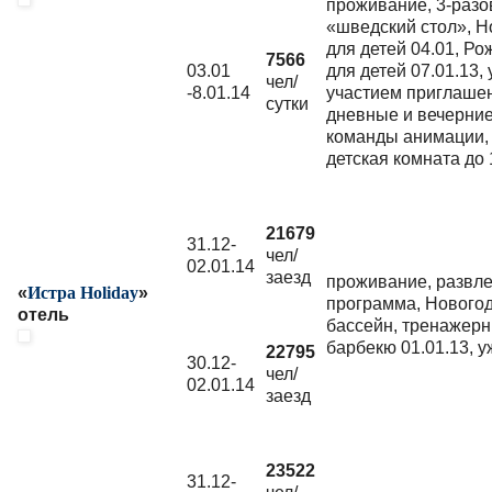
проживание, 3-разо
«шведский стол», Н
для детей 04.01, Ро
7566
03.01
для детей 07.01.13,
чел/
-8.01.14
участием приглашен
сутки
дневные и вечерни
команды анимации, 
детская комната до 
21679
31.12-
чел/
02.01.14
заезд
проживание, развл
«
Истра Holiday
»
программа, Новогод
отель
бассейн, тренажерны
барбекю 01.01.13, у
22795
30.12-
чел/
02.01.14
заезд
23522
31.12-