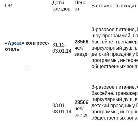
Даты
Цена
ОР
В стоимость входит
заездов
от
3-разовое питание,
шоу-программой, ба
28566
бассейне, тренажер
«
Ареал
» конгресс-
31.12-
чел/
циркулярный душ, в
отель
03.01.14
заезд
детский праздник у
программы, интернет
общественных зона
3-разовое питание, 
бассейне, тренажер
циркулярный душ, в
28566
03.01-
детский праздник у
чел/
08.01.14
программы, интернет
заезд
общественных зона